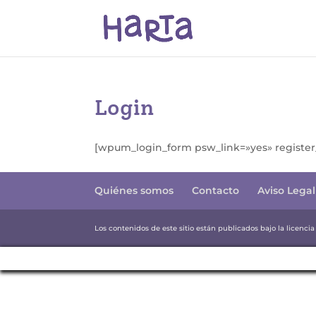
Login
[wpum_login_form psw_link=»yes» register
Quiénes somos
Contacto
Aviso Legal
Los contenidos de este sitio están publicados bajo la licenci