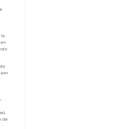
te
 la
 en
esto
ido
s son
.
sí.
o de