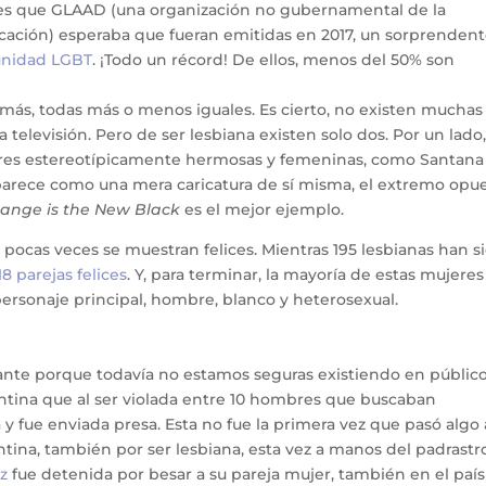
ries que GLAAD (una organización no gubernamental de la
ción) esperaba que fueran emitidas en 2017, un sorprenden
munidad LGBT
. ¡Todo un récord! De ellos, menos del 50% son
emás, todas más o menos iguales. Es cierto, no existen muchas
televisión. Pero de ser lesbiana existen solo dos. Por un lado,
jeres estereotípicamente hermosas y femeninas, como Santana
 aparece como una mera caricatura de sí misma, el extremo opu
ange is the New Black
es el mejor ejemplo.
ón pocas veces se muestran felices. Mientras 195 lesbianas han s
8 parejas felices
. Y, para terminar, la mayoría de estas mujere
 personaje principal, hombre, blanco y heterosexual.
rtante porque todavía no estamos seguras existiendo en público
ntina que al ser violada entre 10 hombres que buscaban
y fue enviada presa. Esta no fue la primera vez que pasó algo a
tina, también por ser lesbiana, esta vez a manos del padrastr
z
fue detenida por besar a su pareja mujer, también en el país