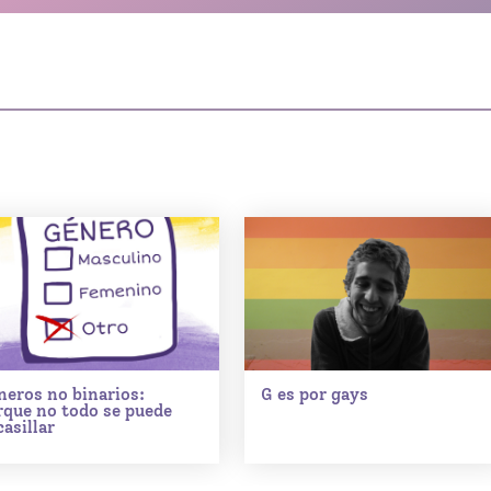
neros no binarios:
G es por gays
rque no todo se puede
asillar