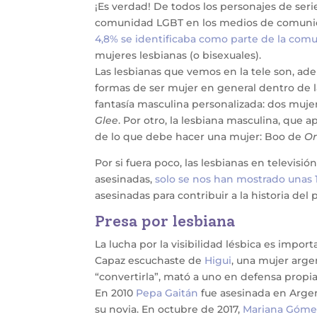
¡Es verdad! De todos los personajes de se
comunidad LGBT en los medios de comunica
4,8% se identificaba como parte de la co
mujeres lesbianas (o bisexuales).
Las lesbianas que vemos en la tele son, ad
formas de ser mujer en general dentro de la 
fantasía masculina personalizada: dos mu
Glee
. Por otro, la lesbiana masculina, que
de lo que debe hacer una mujer: Boo de
Or
Por si fuera poco, las lesbianas en televisi
asesinadas,
solo se nos han mostrado unas 1
asesinadas para contribuir a la historia del
Presa por lesbiana
La lucha por la visibilidad lésbica es impo
Capaz escuchaste de
Higui
, una mujer arge
“convertirla”, mató a uno en defensa propia 
En 2010
Pepa Gaitán
fue asesinada en Argen
su novia. En octubre de 2017,
Mariana Góme