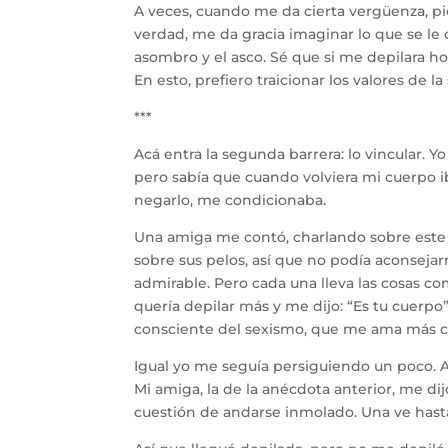
A veces, cuando me da cierta vergüenza, pien
verdad, me da gracia imaginar lo que se le 
asombro y el asco. Sé que si me depilara ho
En esto, prefiero traicionar los valores de 
***
Acá entra la segunda barrera: lo vincular. 
pero sabía que cuando volviera mi cuerpo i
negarlo, me condicionaba.
Una amiga me contó, charlando sobre este 
sobre sus pelos, así que no podía aconseja
admirable. Pero cada una lleva las cosas 
quería depilar más y me dijo: “Es tu cuer
consciente del sexismo, que me ama más c
Igual yo me seguía persiguiendo un poco. A
Mi amiga, la de la anécdota anterior, me dij
cuestión de andarse inmolado. Una ve has