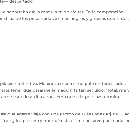
te— descartado.
que soportaba era la maquinita de afeitar. En la comparación
onstruo de los pelos cada vez más negros y gruesos que al dol
epilación definitiva. Me crecía muchísimo pelo en todos lados
a harta tener que pasarme la maquinita tan seguido. “Total, me 
acarme esto de arriba ahora, creo que a largo plazo termino
 así que agarré viaje con una promo de 12 sesiones a $990. Ha
láser y luz pulsada y por qué esta última no sirve para nada, 