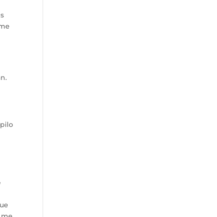
es
 me
n.
pilo
e
que
o me