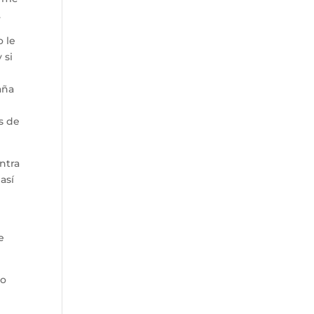
.
 le
 si
aña
s de
ntra
así
e
to