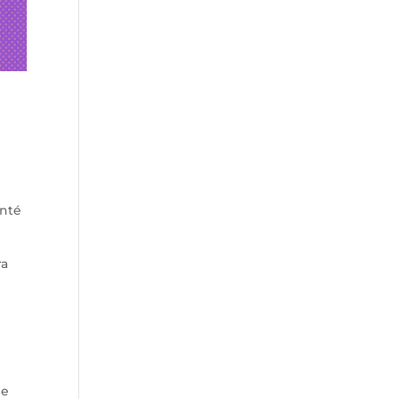
anté
ra
de