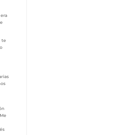
 era
ue
 te
co
arias
mos
ión
 Me
ués