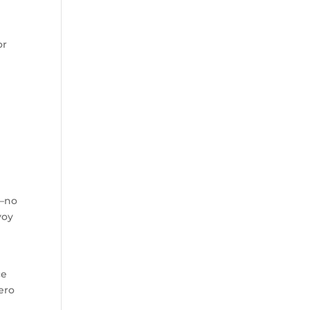
or
 —no
voy
ce
pero