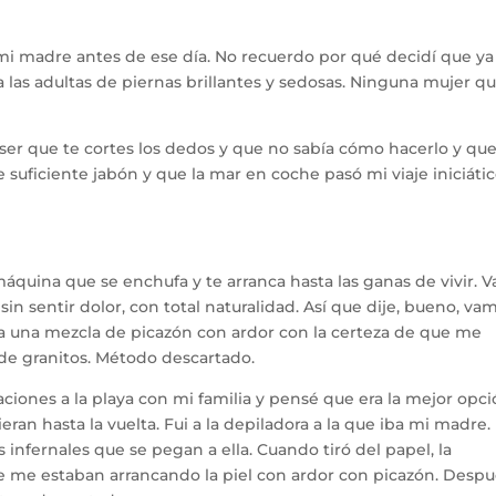
i madre antes de ese día. No recuerdo por qué decidí que ya
 las adultas de piernas brillantes y sedosas. Ninguna mujer q
er que te cortes los dedos y que no sabía cómo hacerlo y que
e suficiente jabón y que la mar en coche pasó mi viaje iniciáti
áquina que se enchufa y te arranca hasta las ganas de vivir. V
in sentir dolor, con total naturalidad. Así que dije, bueno, va
 era una mezcla de picazón con ardor con la certeza de que me
de granitos. Método descartado.
caciones a la playa con mi familia y pensé que era la mejor opc
ran hasta la vuelta. Fui a la depiladora a la que iba mi madre.
infernales que se pegan a ella. Cuando tiró del papel, la
e me estaban arrancando la piel con ardor con picazón. Desp