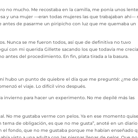
pero no mucho. Me recostaba en la camilla, me ponía unos lent
 esa y una mujer —eran todas mujeres las que trabajaban ahí—
e antes de pasarme un piripicho con luz que me quemaba un
s. Nunca se me fueron todos, así que de definitiva no tuvo
eguí con mi querida Gillette sacando los que todavía me crecía
o antes del procedimiento. En fin, plata tirada a la basura.
 mí hubo un punto de quiebre el día que me pregunté: ¿me de
omenzó el viaje. Lo difícil vino después.
ra invierno para hacer un experimento. No me depilé más las
nal. No me gustaba verme con pelos. Ya en ese momento quis
un tema de obligación, es que no me gusta”, anoté en un diario
en el fondo, que no me gustaba porque me habían enseñado 
bía visto a una adulta con las piernas llenas de pelos. Que n