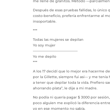
me llené de granitos. Método —parcialmen
Después de esas pruebas fallidas, lo único 
costo-beneficio, prefería enfrentarme al m
insoportable.
***
Todas las mujeres se depilan
Yo soy mujer
—————————————
Yo me depilo
***
A los 17 decidí que lo mejor era hacerme d
por la Gillette, siempre fui así— y me tení
a tener que depilar toda la vida. Prefiero s
ahorrando plata”, le dije a mi madre.
No podía ni quería pagar $ 3000 por sesión,
poco alguien me explicó la diferencia entre 
yo en ese momento no sabía.