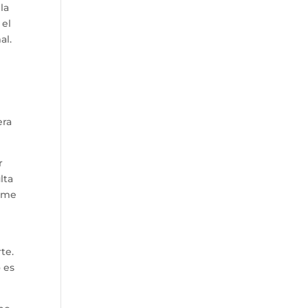
la
 el
al.
era
r
lta
o me
te.
o es