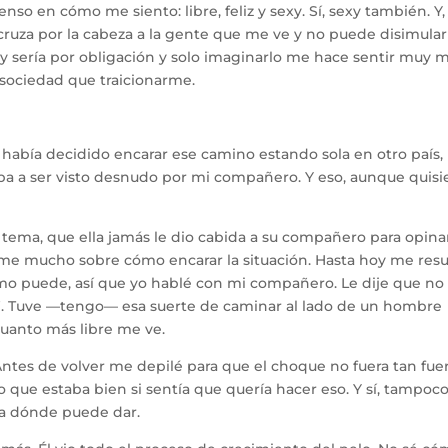
so en cómo me siento: libre, feliz y sexy. Sí, sexy también. Y, 
cruza por la cabeza a la gente que me ve y no puede disimular
y sería por obligación y solo imaginarlo me hace sentir muy m
la sociedad que traicionarme.
Yo había decidido encarar ese camino estando sola en otro país,
ba a ser visto desnudo por mi compañero. Y eso, aunque quisi
tema, que ella jamás le dio cabida a su compañero para opina
rme mucho sobre cómo encarar la situación. Hasta hoy me resu
como puede, así que yo hablé con mi compañero. Le dije que n
po”. Tuve —tengo— esa suerte de caminar al lado de un hombre
uanto más libre me ve.
ntes de volver me depilé para que el choque no fuera tan fuer
o que estaba bien si sentía que quería hacer eso. Y sí, tampoc
ta dónde puede dar.