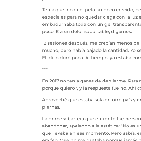
Tenía que ir con el pelo un poco crecido, 
especiales para no quedar ciega con la luz
embadurnaba toda con un gel transparent
poco. Era un dolor soportable, digamos.
12 sesiones después, me crecían menos pelo
mucho, pero había bajado la cantidad. Yo s
El idilio duró poco. Al tiempo, ya estaba com
***
En 2017 no tenía ganas de depilarme. Para
porque quiero?, y la respuesta fue no. Ahí c
Aproveché que estaba sola en otro país y e
piernas.
La primera barrera que enfrenté fue perso
abandonar, apelando a la estética: “No es 
que llevaba en ese momento. Pero sabía, 
era feo. Que no me gustaba porque jamás ha