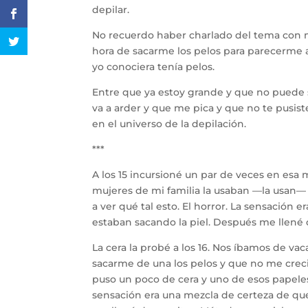
depilar.
No recuerdo haber charlado del tema con m
hora de sacarme los pelos para parecerme a
yo conociera tenía pelos.
Entre que ya estoy grande y que no puede s
va a arder y que me pica y que no te pusist
en el universo de la depilación.
***
A los 15 incursioné un par de veces en esa m
mujeres de mi familia la usaban —la usan— s
a ver qué tal esto. El horror. La sensación
estaban sacando la piel. Después me llené 
La cera la probé a los 16. Nos íbamos de va
sacarme de una los pelos y que no me crecie
puso un poco de cera y uno de esos papeles 
sensación era una mezcla de certeza de qu