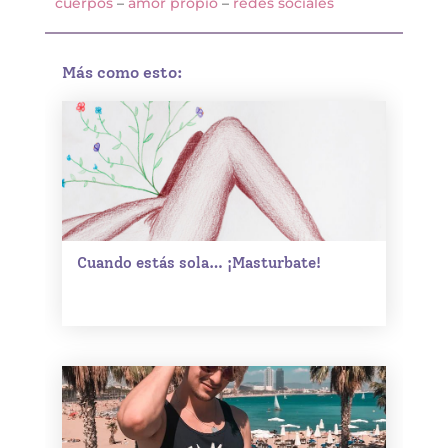
cuerpos
–
amor propio
–
redes sociales
Más como esto:
Cuando estás sola… ¡Masturbate!