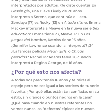
interpretados por adultos. ¿Te diste cuenta? En
Gossip girl
, una Blake Lively de 20 años
interpreta a Serena, que continúa el liceo.
Zendaya (17) es Rocky (13) en
A todo ritmo
. Emma
Mackey interpreta a Meave en la nueva serie
Sex
education
: Emma tiene 23, Meave 17. En
Los
juegos del hambre
, Katniss tiene 16 años.
¿Jennifer Lawrence cuando la interpretó? ¡24!
¿La famosa película
Mean girls
, o
Chicas
pesadas
? Rachel McAdams tenía 26 cuando
interpretó a Regina George, de 16 años.
¿Por qué esto nos afecta?
A todas nos pasó: tenés 16 años y te mirás al
espejo pero no sos igual a las actrices de tu serie
favorita. ¿Por qué ellas están tan confiadas en su
estilo, sin granos o puntos negros en la cara?
¿Qué pasa cuando en nuestras referentes no
vemos nunca los “defectos” típicos de nuestra