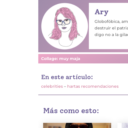
Ary
Globofóbica, am
destruir el patr
digo no a la gilad
Collage: muy maja
En este artículo:
celebrities
–
hartas recomendaciones
Más como esto: