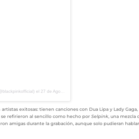
lackpinkofficial)
el
27 de Ago de 2020 a las 8:00 PDT
 artistas exitosas: tienen canciones con Dua Lipa y Lady Gaga,
 se refirieron al sencillo como hecho por
Selpink
, una mezcla 
eron amigas durante la grabación, aunque solo pudieran habla