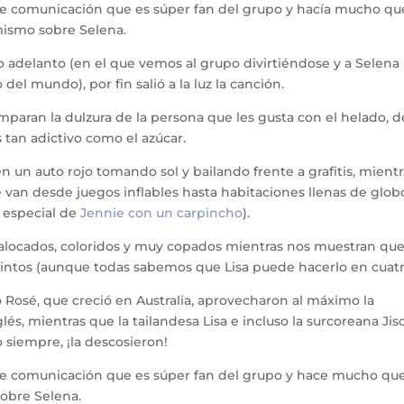
de comunicación que es súper fan del grupo y hacía mucho qu
 mismo sobre Selena.
adelanto (en el que vemos al grupo divirtiéndose y a Selena
l mundo), por fin salió a la luz la canción.
mparan la dulzura de la persona que les gusta con el helado, d
 tan adictivo como el azúcar.
n un auto rojo tomando sol y bailando frente a grafitis, mient
 van desde juegos inflables hasta habitaciones llenas de glob
 especial de
Jennie con un carpincho
).
 alocados, coloridos y muy copados mientras nos muestran qu
tintos (aunque todas sabemos que Lisa puede hacerlo en cuatr
Rosé, que creció en Australia, aprovecharon al máximo la
és, mientras que la tailandesa Lisa e incluso la surcoreana Jis
siempre, ¡la descosieron!
de comunicación que es súper fan del grupo y hace mucho que
sobre Selena.