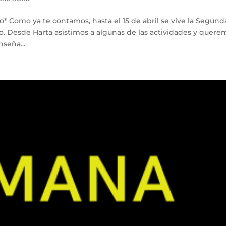
vo* Como ya te contamos, hasta el 15 de abril se vive la Segund
. Desde Harta asistimos a algunas de las actividades y quere
nseña...