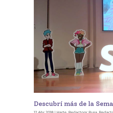
Descubrí más de la Sem
12 Abr 2018
|
Harte
,
Redactora: Rusa
,
Redacto