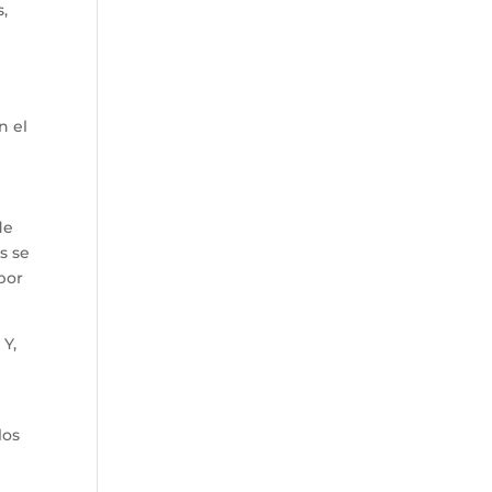
s,
n el
de
s se
 por
 Y,
los