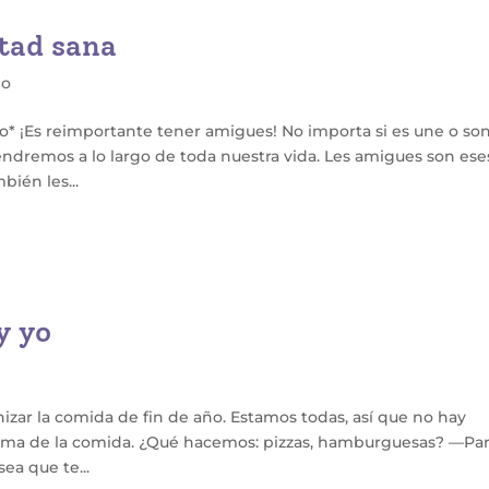
stad sana
do
ivo* ¡Es reimportante tener amigues! No importa si es une o so
tendremos a lo largo de toda nuestra vida. Les amigues son ese
bién les...
y yo
zar la comida de fin de año. Estamos todas, así que no hay
 tema de la comida. ¿Qué hacemos: pizzas, hamburguesas? —Par
 sea que te...