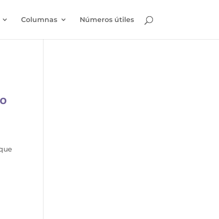
Columnas
Números útiles
go
l
 que