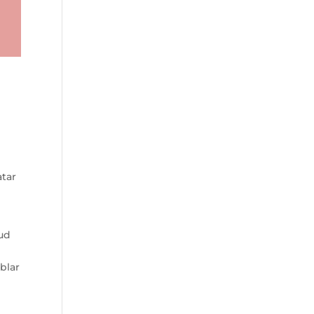
atar
lud
blar