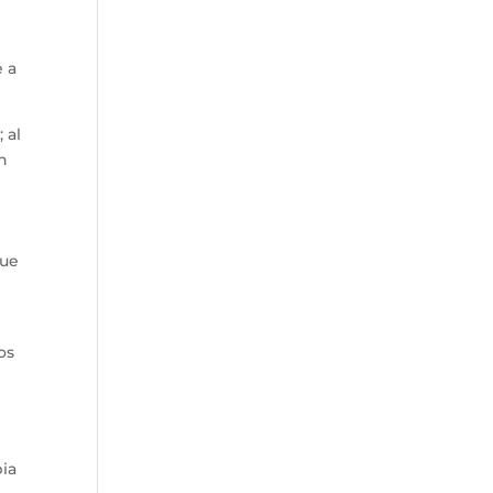
e a
 al
ón
que
os
pia