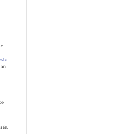
on
este
dan
te
sás,