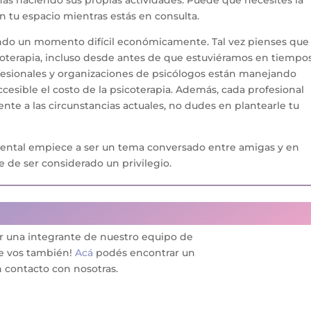
as haciendo sus propias actividades. Puede que necesites la
n tu espacio mientras estás en consulta.
sando un momento difícil económicamente. Tal vez pienses que
icoterapia, incluso desde antes de que estuviéramos en tiempo
esionales y organizaciones de psicólogos están manejando
cesible el costo de la psicoterapia. Además, cada profesional
ente a las circunstancias actuales, no dudes en plantearle tu
mental empiece a ser un tema conversado entre amigas y en
je de ser considerado un privilegio.
or una
integrante de nuestro equipo de
te vos también!
Acá
podés encontrar un
 contacto con nosotras.