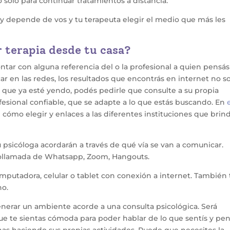
 solo para continuar tratamientos a distancia.
, y depende de vos y tu terapeuta elegir el medio que más les
 terapia desde tu casa?
ntar con alguna referencia del o la profesional a quien pensás
ar en las redes, los resultados que encontrás en internet no s
 que ya esté yendo, podés pedirle que consulte a su propia
esional confiable, que se adapte a lo que estás buscando. En
cómo elegir y enlaces a las diferentes instituciones que brin
 psicóloga acordarán a través de qué vía se van a comunicar.
deollamada de Whatsapp, Zoom, Hangouts.
omputadora, celular o tablet con conexión a internet. También 
no.
generar un ambiente acorde a una consulta psicológica. Será
que te sientas cómoda para poder hablar de lo que sentís y pen