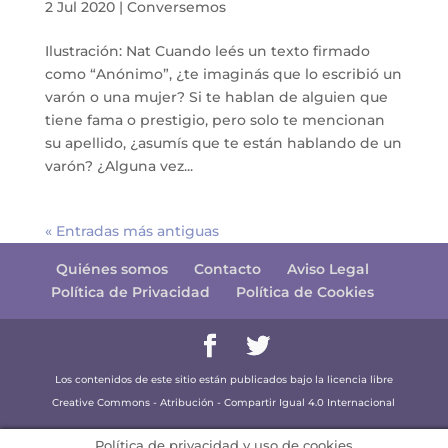
2 Jul 2020
|
Conversemos
Ilustración: Nat Cuando leés un texto firmado
como “Anónimo”, ¿te imaginás que lo escribió un
varón o una mujer? Si te hablan de alguien que
tiene fama o prestigio, pero solo te mencionan
su apellido, ¿asumís que te están hablando de un
varón? ¿Alguna vez...
« Entradas más antiguas
Quiénes somos
Contacto
Aviso Legal
Política de Privacidad
Política de Cookies
Los contenidos de este sitio están publicados bajo la licencia libre
Creative Commons - Atribución - Compartir Igual 4.0 Internacional
Política de privacidad y uso de cookies