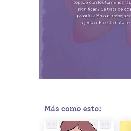
topado con los términos “ab
significan? Se trata de d
prostitución o el trabajo s
ejercen. En esta nota t
Más como esto: