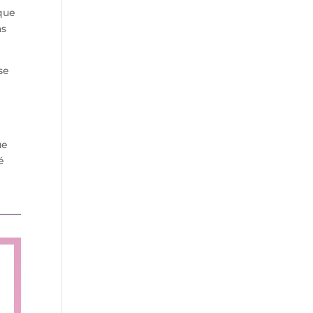
 que
as
se
ue
é