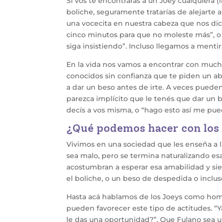
Si vos te encontraras a un Joey cualquiera (
boliche, seguramente tratarías de alejart
una vocecita en nuestra cabeza que nos dic
cinco minutos para que no moleste más”, 
siga insistiendo”. Incluso llegamos a menti
En la vida nos vamos a encontrar con mucho
conocidos sin confianza que te piden un ab
a dar un beso antes de irte. A veces pueden
parezca implícito que le tenés que dar un be
decís a vos misma, o “hago esto así me pued
¿Qué podemos hacer con los 
Vivimos en una sociedad que les enseña a l
sea malo, pero se termina naturalizando es
acostumbran a esperar esa amabilidad y sie
el boliche, o un beso de despedida o inclu
Hasta acá hablamos de los Joeys como hom
pueden favorecer este tipo de actitudes. “
le das una oportunidad?”. Que Fulano sea u