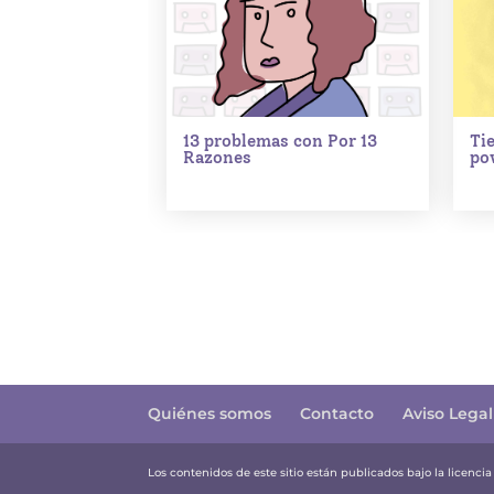
13 problemas con Por 13
Ti
Razones
po
Quiénes somos
Contacto
Aviso Legal
Los contenidos de este sitio están publicados bajo la licenci