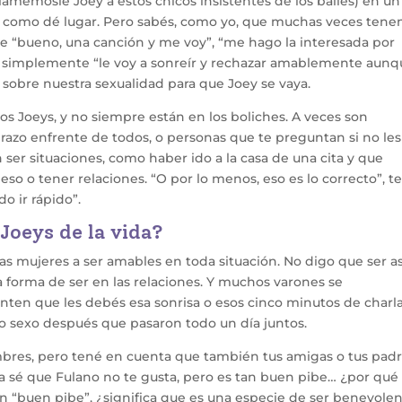
llamémosle Joey a estos chicos insistentes de los bailes) en un
e a como dé lugar. Pero sabés, como yo, que muchas veces ten
e “bueno, una canción y me voy”, “me hago la interesada por
o simplemente “le voy a sonreír y rechazar amablemente aun
r sobre nuestra sexualidad para que Joey se vaya.
s Joeys, y no siempre están en los boliches. A veces son
razo enfrente de todos, o personas que te preguntan si no les
 ser situaciones, como haber ido a la casa de una cita y que
so o tener relaciones. “O por lo menos, eso es lo correcto”, t
o ir rápido”.
Joeys de la vida?
as mujeres a ser amables en toda situación. No digo que ser as
a forma de ser en las relaciones. Y muchos varones se
nten que les debés esa sonrisa o esos cinco minutos de charl
so sexo después que pasaron todo un día juntos.
bres, pero tené en cuenta que también tus amigas o tus pad
Ya sé que Fulano no te gusta, pero es tan buen pibe… ¿por qué
n “buen pibe”, ¿significa que es una especie de ser benevolen