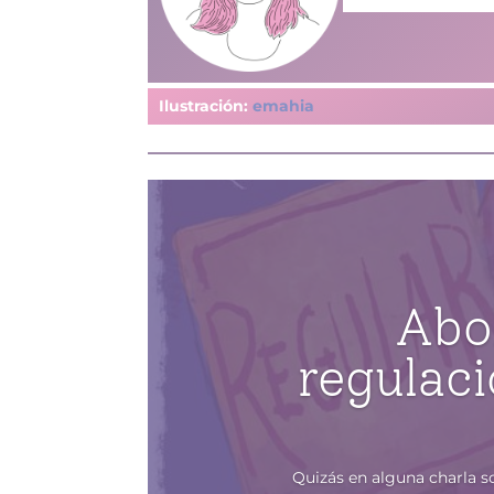
Ilustración:
emahia
Abo
regulac
Quizás en alguna charla s