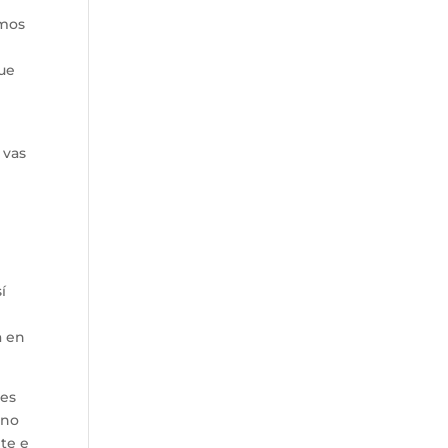
emos
que
 vas
e
í
a en
res
 no
te e