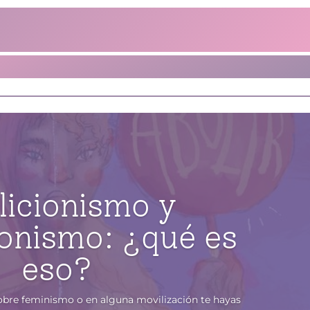
licionismo y
ionismo: ¿qué es
eso?
obre feminismo o en alguna movilización te hayas