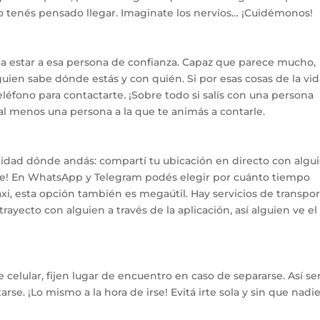
o tenés pensado llegar. Imaginate los nervios… ¡Cuidémonos!
 a estar a esa persona de confianza. Capaz que parece mucho,
uien sabe dónde estás y con quién. Si por esas cosas de la vi
eléfono para contactarte. ¡Sobre todo si salís con una persona
al menos una persona a la que te animás a contarle.
ridad dónde andás: compartí tu ubicación en directo con algui
oche! En WhatsApp y Telegram podés elegir por cuánto tiempo
axi, esta opción también es megaútil. Hay servicios de transpo
ayecto con alguien a través de la aplicación, así alguien ve el
e celular, fijen lugar de encuentro en caso de separarse. Así se
arse. ¡Lo mismo a la hora de irse! Evitá irte sola y sin que nadi