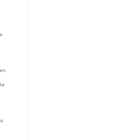
da
en.
rte
rá
e