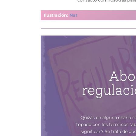
Ilustración:
Nat
Abo
regulac
Quizás en alguna charla s
topado con los términos “ab
significan? Se trata de d