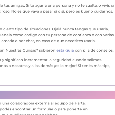
de tus amigas. Si te agarra una persona y no te suelta, o vivís u
igroso. No es que vaya a pasar sí o sí, pero es bueno cuidarnos
en cierto tipo de situaciones. Ojalá nunca tengas que usarla,
Tenela como código con tu persona de confianza o con varias.
amada o por chat, en caso de que necesites usarla.
án Nuestras Gurisas? subieron
esta guía
con pila de consejos.
ca y significan incrementar la seguridad cuando salimos.
os a nosotras y a las demás ¡es lo mejor! Si tenés más tips,
or una colaboradora externa al equipo de Harta.
podés encontrar un formulario para ponerte en
a que publiquemos tus palabras