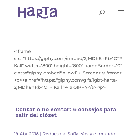
<iframe
src="https://giphy.com/embed/2jMDh8nRb4CTPi
KaIl" width="800" height="800" frameBorder="0"
class="giphy-embed" allowFullScreen></iframe>
<p><a href="https://giphy.com/gifs/lgbt-harta-
2jMDh8nRb4CTPiKaIl">via GIPHY</a></p>
Contar o no contar: 6 consejos para
salir del clóset
19 Abr 2018
|
Redactora: Sofía
,
Vos y el mundo