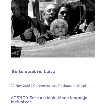
En tu nombre, Luisa
22 Nov 2018
|
Conversemos
,
Redactora: Steph
ATENTI: Este artículo tiene lenguaje
inclusivo*