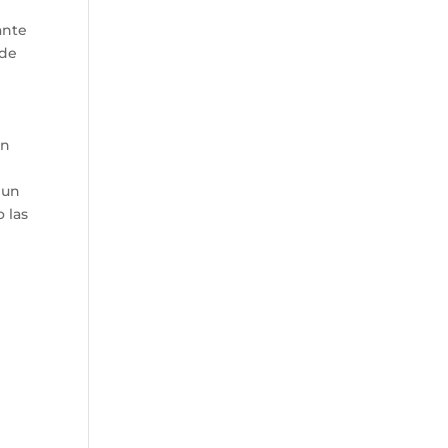
ante
 de
in
 un
 las