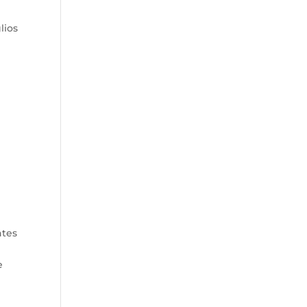
lios
ntes
e