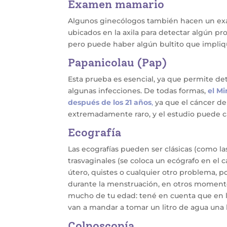
Examen mamario
Algunos ginecólogos también hacen un exa
ubicados en la axila para detectar algún pr
pero puede haber algún bultito que impli
Papanicolau (Pap)
Esta prueba es esencial, ya que permite det
algunas infecciones. De todas formas,
el Mi
después de los 21 años
,
ya que el cáncer de
extremadamente raro, y el estudio puede c
Ecografía
Las ecografías pueden ser clásicas (como l
trasvaginales (se coloca un ecógrafo en el c
útero, quistes o cualquier otro problema, p
durante la menstruación, en otros momento
mucho de tu edad: tené en cuenta que en las 
van a mandar a tomar un litro de agua una h
Colposcopía