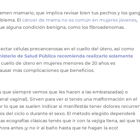
men mamario, que implica revisar bien tus pechos y los gang
oblema. El
cáncer de mama no es común en mujeres jóvenes
,
que alguna condición benigna, como los fibroadenomas.
ectar células precancerosas en el cuello del útero, así como
nisterio de Salud Pública recomienda realizarlo solamente
 cuello de útero en mujeres menores de 20 años es
ausar más complicaciones que beneficios.
as que siempre vemos que les hacen a las embarazadas) o
anal vaginal). Sirven para ver si tenés una malformación en el
or lo que se suelen indicar si manifestás tener dolores recurre
s del ciclo o durante el sexo. El método elegido dependerá
ecografías clásicas tenés que ir con la vejiga llena, así que t
ora antes ¡y no ir al baño hasta que te hagan la eco!